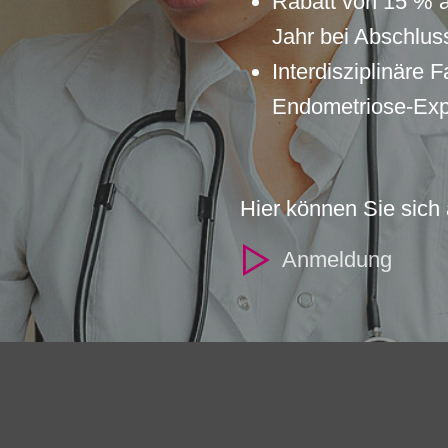
Rabatt von 15 % a
Jahr bei Abschlus
Interdisziplinäre
Endometriose-Exp
Hier können Sie sich
Anmeldung