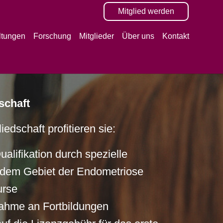
Mitglied werden
(current)
ltungen
Forschung
Mitglieder
Über uns
Kontakt
dschaft
edschaft profitieren sie:
ualifikation durch spezielle
f dem Gebiet der Endometriose
urse
nahme an Fortbildungen