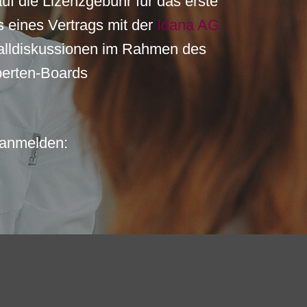
uf die Lizenzgebühr für das erste
s eines Vertrags mit der
Idana AG
 Falldiskussionen im Rahmen des
erten-Boards
 anmelden: