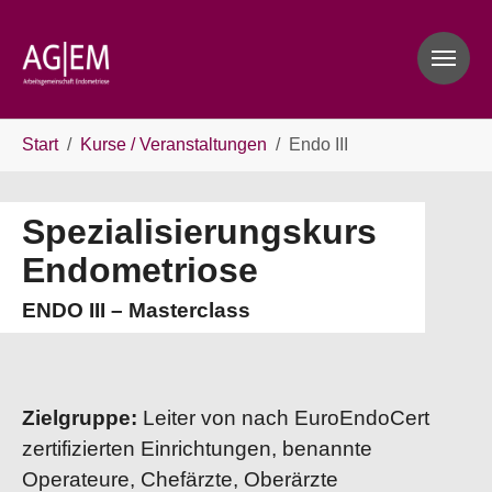
Skip to main navigation
Skip to main content
Skip to page footer
You are here:
Start
Kurse / Veranstaltungen
Endo III
Spezialisierungskurs
Endometriose
ENDO III – Masterclass
Zielgruppe:
Leiter von nach EuroEndoCert
zertifizierten Einrichtungen, benannte
Operateure, Chefärzte, Oberärzte