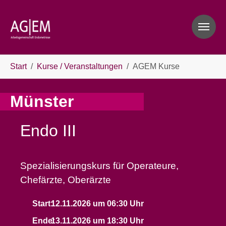
Skip to main navigation
Skip to main content
Skip to page footer
You are here:
Start
Kurse / Veranstaltungen
AGEM Kurse
Münster
Endo III
Spezialisierungskurs für Operateure,
Chefärzte, Oberärzte
Start:
12.11.2026 um 06:30 Uhr
Ende:
13.11.2026 um 18:30 Uhr